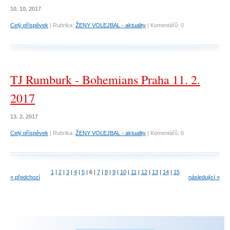
10. 10. 2017
Celý příspěvek
|
Rubrika:
ŽENY VOLEJBAL - aktuality
|
Komentářů:
0
TJ Rumburk - Bohemians Praha 11. 2.
2017
13. 2. 2017
Celý příspěvek
|
Rubrika:
ŽENY VOLEJBAL - aktuality
|
Komentářů:
0
1
|
2
|
3
|
4
|
5
|
6
|
7
|
8
|
9
|
10
|
11
|
12
|
13
|
14
|
15
« předchozí
následující »