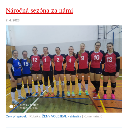
Náročná sezóna za námi
7. 4. 2023
Celý příspěvek
|
Rubrika:
ŽENY VOLEJBAL - aktuality
|
Komentářů:
0