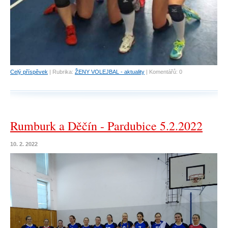
Celý příspěvek
|
Rubrika:
ŽENY VOLEJBAL - aktuality
|
Komentářů:
0
Rumburk a Děčín - Pardubice 5.2.2022
10. 2. 2022