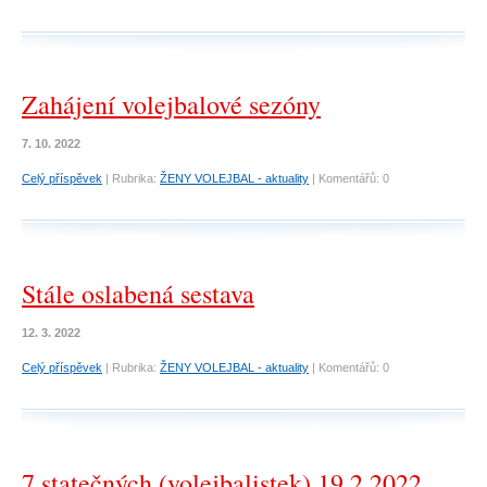
Zahájení volejbalové sezóny
7. 10. 2022
Celý příspěvek
|
Rubrika:
ŽENY VOLEJBAL - aktuality
|
Komentářů:
0
Stále oslabená sestava
12. 3. 2022
Celý příspěvek
|
Rubrika:
ŽENY VOLEJBAL - aktuality
|
Komentářů:
0
7 statečných (volejbalistek) 19.2.2022