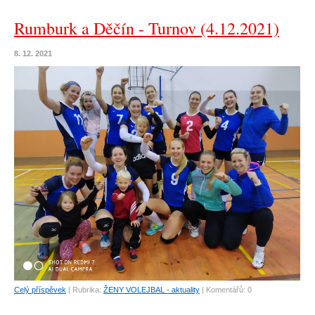
Rumburk a Děčín - Turnov (4.12.2021)
8. 12. 2021
Celý příspěvek
|
Rubrika:
ŽENY VOLEJBAL - aktuality
|
Komentářů:
0