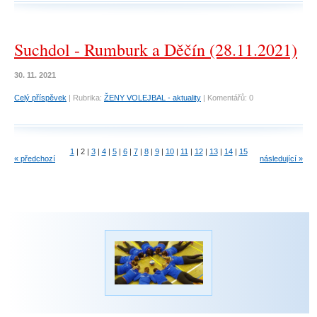
Suchdol - Rumburk a Děčín (28.11.2021)
30. 11. 2021
Celý příspěvek
|
Rubrika:
ŽENY VOLEJBAL - aktuality
|
Komentářů:
0
1
|
2
|
3
|
4
|
5
|
6
|
7
|
8
|
9
|
10
|
11
|
12
|
13
|
14
|
15
« předchozí
následující »