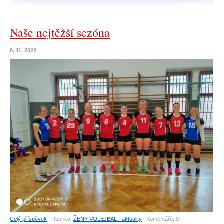
Naše nejtěžší sezóna
8. 11. 2022
Celý příspěvek
|
Rubrika:
ŽENY VOLEJBAL - aktuality
|
Komentářů:
0