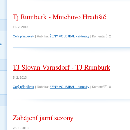
Tj Rumburk - Mnichovo Hradiště
11. 2. 2013
Celý příspěvek
|
Rubrika:
ŽENY VOLEJBAL - aktuality
|
Komentářů:
2
a
TJ Slovan Varnsdorf - TJ Rumburk
5. 2. 2013
Celý příspěvek
|
Rubrika:
ŽENY VOLEJBAL - aktuality
|
Komentářů:
0
Zahájení jarní sezony
23. 1. 2013