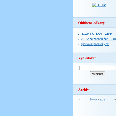
Oblíbené odkazy
ROZPIS UTKÁNÍ - ŽENY
VIDEA ze zápasu žen - 2.lig
sportovni-pomucky.cz
Vyhledávání
Archiv
<<
červen
/
2026
>>