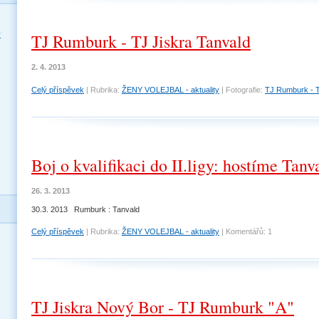
y
TJ Rumburk - TJ Jiskra Tanvald
2. 4. 2013
Celý příspěvek
|
Rubrika:
ŽENY VOLEJBAL - aktuality
|
Fotografie:
TJ Rumburk - 
Boj o kvalifikaci do II.ligy: hostíme Tanv
26. 3. 2013
30.3. 2013 Rumburk : Tanvald
Celý příspěvek
|
Rubrika:
ŽENY VOLEJBAL - aktuality
|
Komentářů:
1
TJ Jiskra Nový Bor - TJ Rumburk "A"