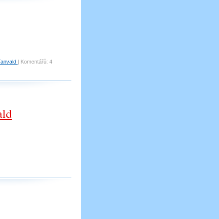
Tanvald
|
Komentářů:
4
ald