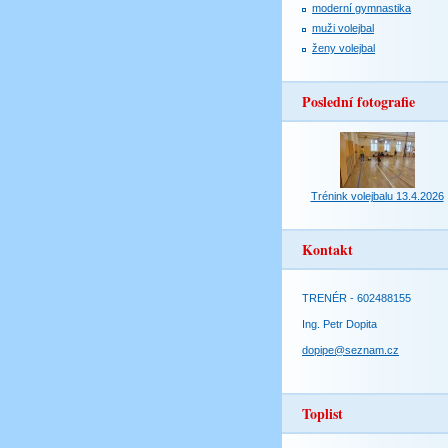
moderní gymnastika
muži volejbal
ženy volejbal
Poslední fotografie
Trénink volejbalu 13.4.2026
Kontakt
TRENÉR - 602488155
Ing. Petr Dopita
dopipe@seznam.cz
Toplist