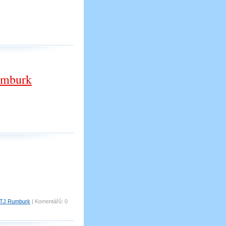
Rumburk
- TJ Rumburk
|
Komentářů:
0