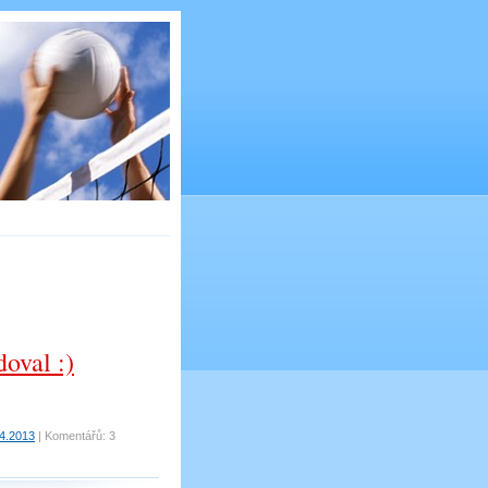
oval :)
.4.2013
|
Komentářů:
3