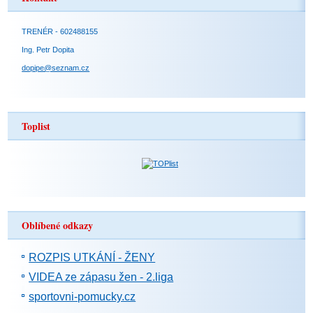
TRENÉR - 602488155
Ing. Petr Dopita
dopipe@seznam.cz
Toplist
Oblíbené odkazy
ROZPIS UTKÁNÍ - ŽENY
VIDEA ze zápasu žen - 2.liga
sportovni-pomucky.cz